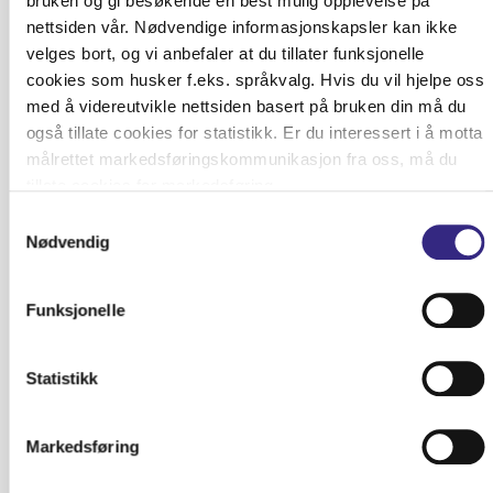
bruken og gi besøkende en best mulig opplevelse på
nettsiden vår. Nødvendige informasjonskapsler kan ikke
velges bort, og vi anbefaler at du tillater funksjonelle
cookies som husker f.eks. språkvalg. Hvis du vil hjelpe oss
med å videreutvikle nettsiden basert på bruken din må du
også tillate cookies for statistikk. Er du interessert i å motta
Rethinking Norwegian connectivity: Why
målrettet markedsføringskommunikasjon fra oss, må du
subsea is the key to route diversity
tillate cookies for markedsføring.
Samtykkevalg
Nødvendig
Funksjonelle
Statistikk
Markedsføring