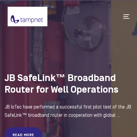
Tog
navi
JB SafeLink™ Broadband
Router for Well Operations
JB IoTec have performed a successful first pilot test of the JB
SafeLink™ broadband router in cooperation with global ...
READ MORE