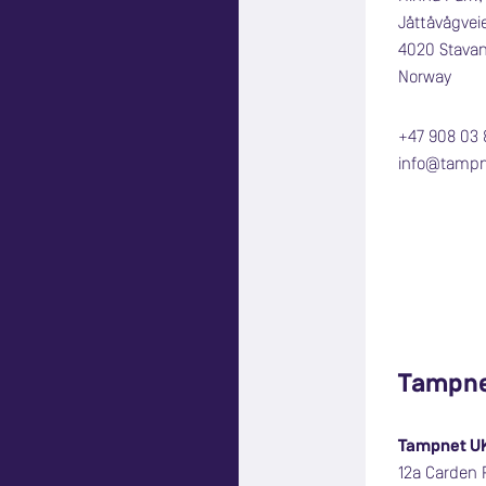
Jåttåvågve
4020 Stava
Norway
+47 908 03 
info@tamp
Tampne
Tampnet UK
12a Carden 