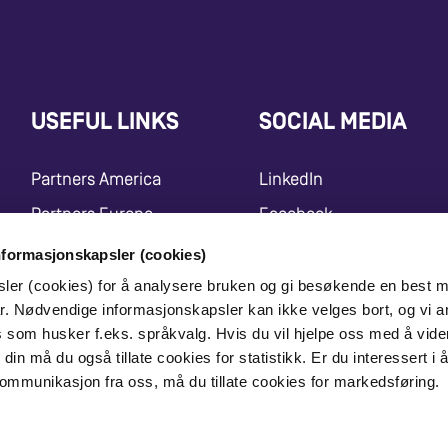
USEFUL LINKS
SOCIAL MEDIA
Partners America
LinkedIn
Partners Europe
Facebook
Press Release
Instagram
nformasjonskapsler (cookies)
Marketing Center
Youtube
sler (cookies) for å analysere bruken og gi besøkende en best m
r. Nødvendige informasjonskapsler kan ikke velges bort, og vi a
X
es som husker f.eks. språkvalg. Hvis du vil hjelpe oss med å vide
din må du også tillate cookies for statistikk. Er du interessert i 
ommunikasjon fra oss, må du tillate cookies for markedsføring.