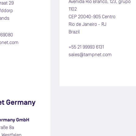
Avenida Rio Branco, 123, grupo
raat 29
1102
fddorp
CEP 20040-905 Centro
lands
Rio de Janeiro - RJ
Brazil
769080
pnet.com
+55 21 99993 6131
sales@tampnet.com
t Germany
ermany GmbH
raße 8a
, Westfalen