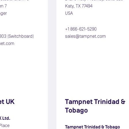
ien 7
Katy, TX 77494
nger
USA
+1 866-621-5290
803 (Switchboard)
sales@tampnet.com
net.com
t UK
Tampnet Trinidad &
Tobago
 Ltd.
Place
Tampnet Trinidad & Tobago