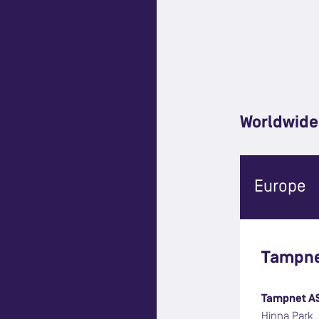
Worldwide 
Europe
Tampne
Tampnet A
Hinna Park,