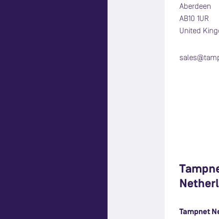
Aberdeen
AB10 1UR
United Kin
sales@tam
Tampn
Nether
Tampnet N