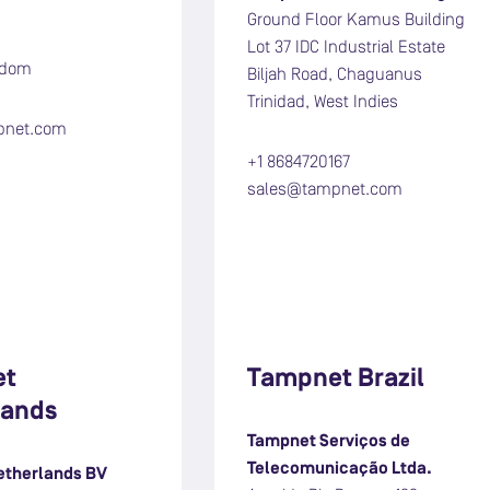
Ground Floor Kamus Building
Lot 37 IDC Industrial Estate
gdom
Biljah Road, Chaguanus
Trinidad, West Indies
pnet.com
+1 8684720167
sales@tampnet.com
et
Tampnet Brazil
lands
Tampnet
Serviços de
Telecomunicação Ltda.
etherlands BV