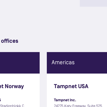
offices
Americas
t Norway
Tampnet USA
S
Tampnet Inc.
 Stadionblokk C
24275 Katy Freeway, Suite 525