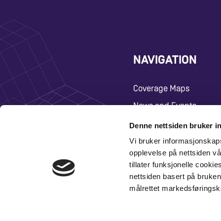
NAVIGATION
Coverage Maps
News and Events
Carrier
Denne nettsiden bruker i
About
Vi bruker informasjonskap
opplevelse på nettsiden vå
Contact
tillater funksjonelle cooki
nettsiden basert på bruken 
målrettet markedsføringsk