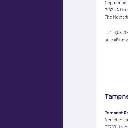
Neptunusst
2132 JA Hoo
The Nether
+31 (0)85-0
sales@tam
Tampne
Tampnet G
Neulehenst
33790 Halle