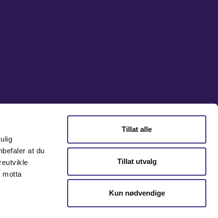
Tillat alle
ulig
nbefaler at du
Tillat utvalg
reutvikle
å motta
Kun nødvendige