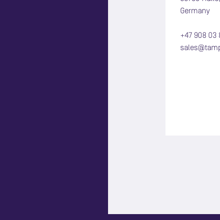
Germany
+47 908 03 
sales@tam