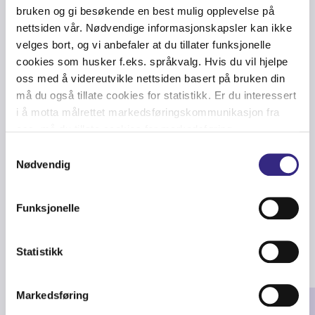
bruken og gi besøkende en best mulig opplevelse på
nettsiden vår. Nødvendige informasjonskapsler kan ikke
velges bort, og vi anbefaler at du tillater funksjonelle
cookies som husker f.eks. språkvalg. Hvis du vil hjelpe
Articles
oss med å videreutvikle nettsiden basert på bruken din
må du også tillate cookies for statistikk. Er du interessert
i å motta målrettet markedsføringskommunikasjon fra
oss, må du tillate cookies for markedsføring.
Posters
Samtykkevalg
Nødvendig
Funksjonelle
Related articles
Statistikk
Markedsføring