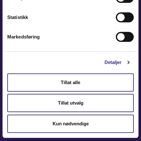
NAVIGATION
Statistikk
Coverage Maps
Markedsføring
News and Events
Carrier
About
Detaljer
Contact
Tillat alle
USEFUL LINKS
Partners America
Tillat utvalg
Partners Europe
Kun nødvendige
Press Release
Marketing Center