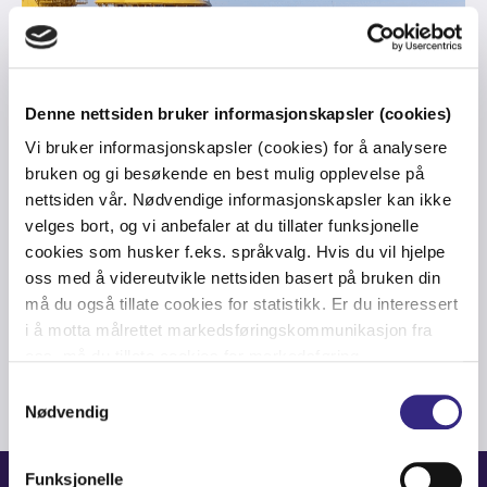
Denne nettsiden bruker informasjonskapsler (cookies)
Vi bruker informasjonskapsler (cookies) for å analysere
bruken og gi besøkende en best mulig opplevelse på
4G
-
LTE
-
MARITIME
-
NORTH SEA
-
OIL & GAS
-
REMOTE CONTROL
-
nettsiden vår. Nødvendige informasjonskapsler kan ikke
SUBSEA
-
ROV
velges bort, og vi anbefaler at du tillater funksjonelle
"From VHS to HD video": Allowing
cookies som husker f.eks. språkvalg. Hvis du vil hjelpe
oss med å videreutvikle nettsiden basert på bruken din
for real-time decisions
må du også tillate cookies for statistikk. Er du interessert
i å motta målrettet markedsføringskommunikasjon fra
oss, må du tillate cookies for markedsføring.
Samtykkevalg
Nødvendig
Funksjonelle