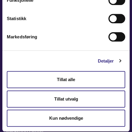
Funksjonelle
NAVIGATION
Statistikk
Coverage Maps
Markedsføring
News and Events
Carrier
Detaljer
About
Contact
Tillat alle
USEFUL LINKS
Tillat utvalg
Partners America
Partners Europe
Kun nødvendige
Press Release
Marketing Center