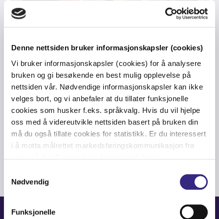
Denne nettsiden bruker informasjonskapsler (cookies)
Vi bruker informasjonskapsler (cookies) for å analysere
bruken og gi besøkende en best mulig opplevelse på
nettsiden vår. Nødvendige informasjonskapsler kan ikke
WOMEN IN TECH
-
EQUALITY
-
TECHNOLOGY
-
DIVERSITY
velges bort, og vi anbefaler at du tillater funksjonelle
Women in Tech: Insights from our
cookies som husker f.eks. språkvalg. Hvis du vil hjelpe
Diverse Team
oss med å videreutvikle nettsiden basert på bruken din
må du også tillate cookies for statistikk. Er du interessert
i å motta målrettet markedsføringskommunikasjon fra
oss, må du tillate cookies for markedsføring.
Samtykkevalg
Nødvendig
Funksjonelle