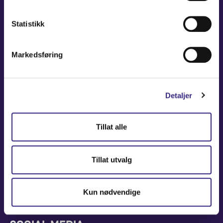
NAVIGATION
Statistikk
Coverage Maps
Markedsføring
News and Events
Carrier
About
Detaljer
Contact
USEFUL LINKS
Tillat alle
Partners America
Tillat utvalg
Partners Europe
Press Release
Kun nødvendige
Marketing Center