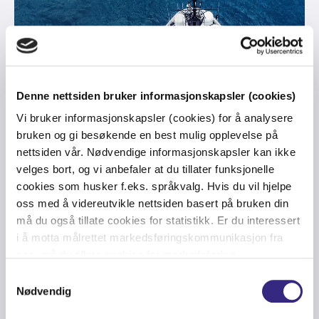
Denne nettsiden bruker informasjonskapsler (cookies)
Vi bruker informasjonskapsler (cookies) for å analysere
WIND ENERGY
-
MARITIME
-
OIL & GAS
-
CONNECTIVITY
-
SD-WAN
-
bruken og gi besøkende en best mulig opplevelse på
STARLINK
-
LEO SATELLITE
-
MANAGED NETWORK
nettsiden vår. Nødvendige informasjonskapsler kan ikke
Tampnet signs Reseller
velges bort, og vi anbefaler at du tillater funksjonelle
Agreement with Starlink, adds SD-
cookies som husker f.eks. språkvalg. Hvis du vil hjelpe
oss med å videreutvikle nettsiden basert på bruken din
WAN and Managed Network
må du også tillate cookies for statistikk. Er du interessert
Services
i å motta målrettet markedsføringskommunikasjon fra
oss, må du tillate cookies for markedsføring.
Samtykkevalg
Nødvendig