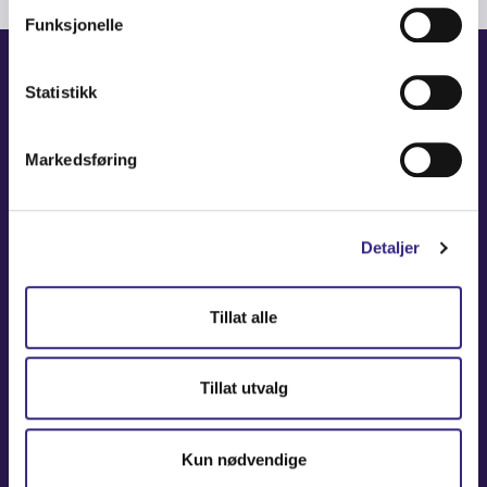
Funksjonelle
Statistikk
NAVIGATION
Markedsføring
Coverage Maps
News and Events
Carrier
Detaljer
About
Contact
Tillat alle
USEFUL LINKS
Tillat utvalg
Partners America
Partners Europe
Kun nødvendige