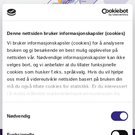
Denne nettsiden bruker informasjonskapsler (cookies)
Vi bruker informasjonskapsler (cookies) for å analysere
bruken og gi besøkende en best mulig opplevelse på
4G
-
OFFSHORE
-
WIND ENERGY
-
MARITIME
-
NORTH SEA
-
OIL & GAS
-
nettsiden vår. Nødvendige informasjonskapsler kan ikke
REMOTE CONTROL
-
LOW LATENCY
-
HIGH CAPACITY
-
SPECTRUM
-
DIGITAL SERVICES
velges bort, og vi anbefaler at du tillater funksjonelle
cookies som husker f.eks. språkvalg. Hvis du vil hjelpe
Tampnet Wins 700MHz Spectrum
oss med å videreutvikle nettsiden basert på bruken din
Licenses in the Netherlands
må du også tillate cookies for statistikk. Er du interessert
i å motta målrettet markedsføringskommunikasjon fra
oss, må du tillate cookies for markedsføring.
Samtykkevalg
Nødvendig
Funksjonelle