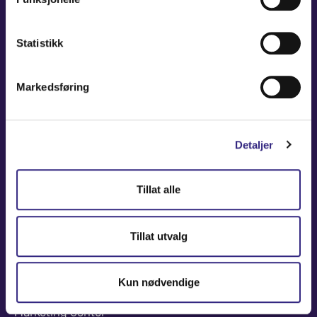
NAVIGATION
Statistikk
Coverage Maps
Markedsføring
News and Events
Carrier
Detaljer
About
Contact
Tillat alle
USEFUL LINKS
Tillat utvalg
Partners America
Partners Europe
Kun nødvendige
Press Release
Marketing Center