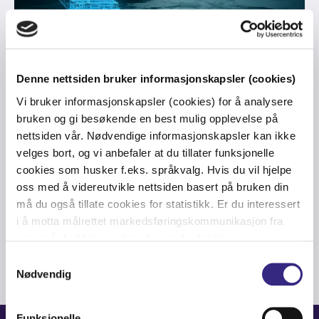
Denne nettsiden bruker informasjonskapsler (cookies)
Vi bruker informasjonskapsler (cookies) for å analysere
bruken og gi besøkende en best mulig opplevelse på
OIL&GAS
-
LTE
-
DIGITALIZATION
-
IOT
-
OFFSHORE
-
NORTH SEA
-
nettsiden vår. Nødvendige informasjonskapsler kan ikke
CLOUD
-
ROV
-
FIBRE
-
DIGITAL DRILLING
-
PRIVATE MOBILE NETWORK
-
MICROSOFT
-
4G LTE
-
CONNECTED WORKER
-
PRIVATE NETWORKS
velges bort, og vi anbefaler at du tillater funksjonelle
cookies som husker f.eks. språkvalg. Hvis du vil hjelpe
Tampnet Tech Talk - Private
oss med å videreutvikle nettsiden basert på bruken din
Networks for Offshore Facilities
må du også tillate cookies for statistikk. Er du interessert
i å motta målrettet markedsføringskommunikasjon fra
oss, må du tillate cookies for markedsføring.
Samtykkevalg
Nødvendig
Funksjonelle