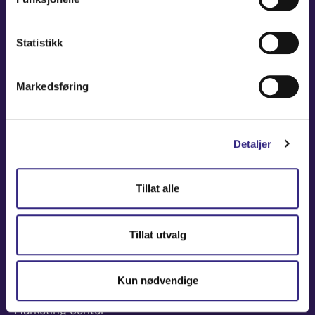
NAVIGATION
Statistikk
Coverage Maps
Markedsføring
News and Events
Carrier
Detaljer
About
Contact
Tillat alle
USEFUL LINKS
Tillat utvalg
Partners America
Partners Europe
Kun nødvendige
Press Release
Marketing Center