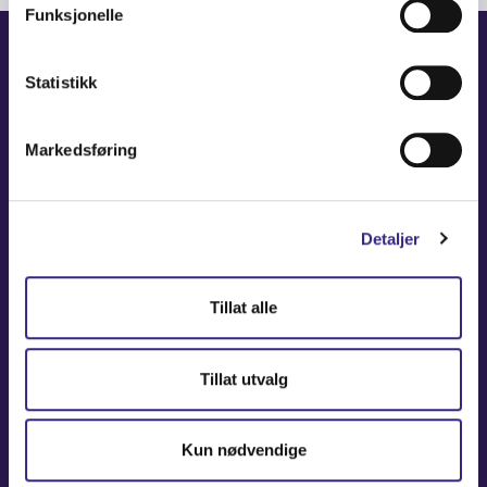
Funksjonelle
NAVIGATION
Statistikk
Coverage Maps
Markedsføring
News and Events
Carrier
Detaljer
About
Contact
Tillat alle
USEFUL LINKS
Tillat utvalg
Partners America
Partners Europe
Kun nødvendige
Press Release