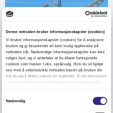
Denne nettsiden bruker informasjonskapsler (cookies)
Vi bruker informasjonskapsler (cookies) for å analysere
MARINE
-
DIGITALIZATION
-
IOT
-
WIND ENERGY
-
OIL & GAS
-
bruken og gi besøkende en best mulig opplevelse på
CONNECTIVITY
-
4G LTE
-
CONNECTED WORKER
-
ASSET INTEGRITY
-
nettsiden vår. Nødvendige informasjonskapsler kan ikke
PRIVATE NETWORKS
velges bort, og vi anbefaler at du tillater funksjonelle
Ericsson and Tampnet bring IOT
cookies som husker f.eks. språkvalg. Hvis du vil hjelpe
connectivity management to
oss med å videreutvikle nettsiden basert på bruken din
må du også tillate cookies for statistikk. Er du interessert
offshore industries
i å motta målrettet markedsføringskommunikasjon fra
oss, må du tillate cookies for markedsføring.
Samtykkevalg
Nødvendig