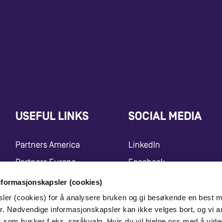
USEFUL LINKS
SOCIAL MEDIA
Partners America
LinkedIn
Partners Europe
Facebook
Press Release
Instagram
nformasjonskapsler (cookies)
Marketing Center
Youtube
sler (cookies) for å analysere bruken og gi besøkende en best m
r. Nødvendige informasjonskapsler kan ikke velges bort, og vi a
X
es som husker f.eks. språkvalg. Hvis du vil hjelpe oss med å vide