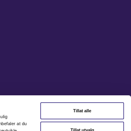
Tillat alle
ulig
nbefaler at du
Tillat utvalg
reutvikle