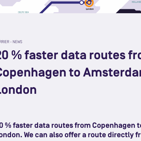
RRIER
-
NEWS
20 % faster data routes f
Copenhagen to Amsterda
London
0 % faster data routes from Copenhagen
ondon. We can also offer a route directly