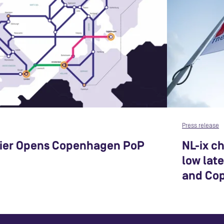
Press release
ier Opens Copenhagen PoP
NL-ix c
low lat
and Co