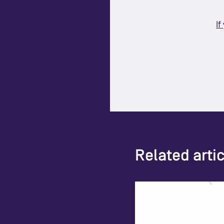
If
Related arti