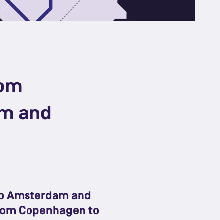
rom
m and
 to Amsterdam and
 from Copenhagen to