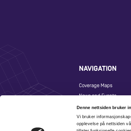
NAVIGATION
Coverage Maps
News and Events
Carrier
Denne nettsiden bruker i
About
Vi bruker informasjonskap
opplevelse på nettsiden vå
Contact
tillater funksjonelle cooki