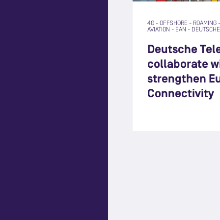
4G
-
OFFSHORE
-
ROAMING
AVIATION
-
EAN
-
DEUTSCHE
Deutsche Tel
collaborate w
strengthen E
Connectivity