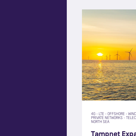
4G
-
LTE
-
OFFSHORE
-
WIN
PRIVATE NETWORKS
-
TELE
NORTH SEA
Tampnet Expa