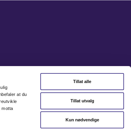
Tillat alle
ulig
nbefaler at du
Tillat utvalg
reutvikle
å motta
Kun nødvendige