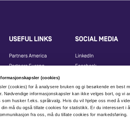
USEFUL LINKS
SOCIAL MEDIA
Partners America
LinkedIn
Partners Europe
Facebook
Press Release
Instagram
nformasjonskapsler (cookies)
Marketing Center
Youtube
sler (cookies) for å analysere bruken og gi besøkende en best m
r. Nødvendige informasjonskapsler kan ikke velges bort, og vi a
X
es som husker f.eks. språkvalg. Hvis du vil hjelpe oss med å vide
din må du også tillate cookies for statistikk. Er du interessert i 
ommunikasjon fra oss, må du tillate cookies for markedsføring.