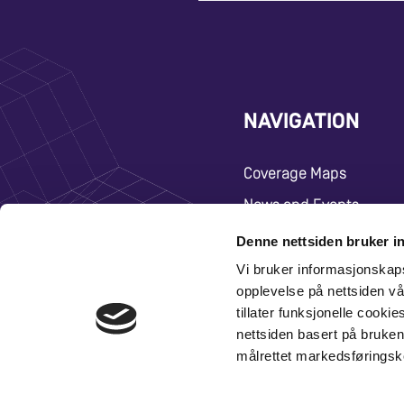
NAVIGATION
Coverage Maps
News and Events
Carrier
Denne nettsiden bruker i
About
Vi bruker informasjonskap
opplevelse på nettsiden vå
Contact
tillater funksjonelle cooki
nettsiden basert på bruken 
målrettet markedsføringsk