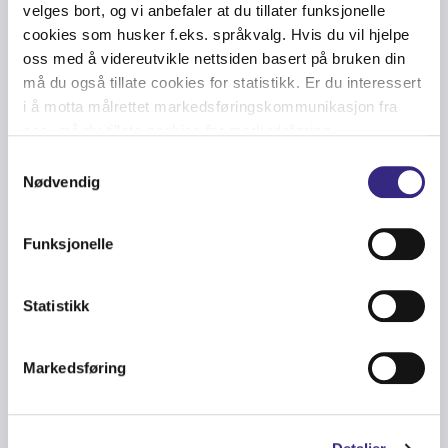
velges bort, og vi anbefaler at du tillater funksjonelle
cookies som husker f.eks. språkvalg. Hvis du vil hjelpe
oss med å videreutvikle nettsiden basert på bruken din
må du også tillate cookies for statistikk. Er du interessert
i å motta målrettet markedsføringskommunikasjon fra
oss, må du tillate cookies for markedsføring.
Samtykkevalg
Nødvendig
4G
-
IOT
-
OFFSHORE
-
CARRIER
-
NEWS
-
WIND ENERGY
-
MARITIME
-
NORTH SEA
-
FIBER
-
GROUP
-
OIL & GAS
-
DATA CENTERS
-
LOW
LATENCY
-
HIGH CAPACITY
-
NETWORK
-
TECHNOLOGY
-
GULF OF
Funksjonelle
MEXICO
-
FINANCIAL MARKETS
-
DIGITAL SERVICES
-
CONNECTIVITY
Elie Hanna joins Tampnet Group as
Statistikk
CEO
Markedsføring