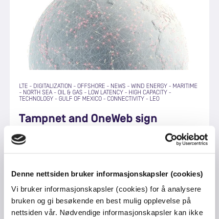
LTE
-
DIGITALIZATION
-
OFFSHORE
-
NEWS
-
WIND ENERGY
-
MARITIME
-
NORTH SEA
-
OIL & GAS
-
LOW LATENCY
-
HIGH CAPACITY
-
TECHNOLOGY
-
GULF OF MEXICO
-
CONNECTIVITY
-
LEO
Tampnet and OneWeb sign
agreement to further develop the
next generation of offshore
connectivity capabilities
Denne nettsiden bruker informasjonskapsler (cookies)
Vi bruker informasjonskapsler (cookies) for å analysere
bruken og gi besøkende en best mulig opplevelse på
nettsiden vår. Nødvendige informasjonskapsler kan ikke