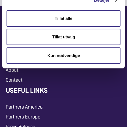
Detaljer
Tillat alle
NAVIGATION
Tillat utvalg
Coverage Maps
News and Events
Kun nødvendige
Carrier
About
Contact
USEFUL LINKS
Partners America
Partners Europe
Press Release