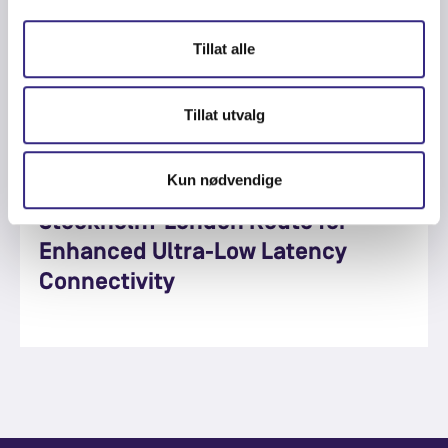
Tillat alle
Tillat utvalg
CARRIER
-
FIBER
-
FINANCE
-
NORDICS
-
DATACENTRES
-
ULTRA LOW
LATENCY
-
NETWORK
-
LONDON
-
ULL
-
STOCKHOLM
-
FINANCIAL
MARKETS
Kun nødvendige
Tampnet Carrier Optimises
Stockholm-London Route for
Enhanced Ultra-Low Latency
Connectivity