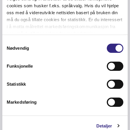
cookies som husker f.eks. språkvalg. Hvis du vil hjelpe
oss med å videreutvikle nettsiden basert på bruken din
må du også tillate cookies for statistikk. Er du interessert
i å motta målrettet markedsføringskommunikasjon fra
oss, må du tillate cookies for markedsføring.
Samtykkevalg
4G
-
IOT
-
OFFSHORE
-
CARRIER
-
NEWS
-
WIND ENERGY
-
MARITIME
-
NORTH SEA
-
FIBER
-
GROUP
-
OIL & GAS
-
DATA CENTERS
-
LOW
Nødvendig
LATENCY
-
HIGH CAPACITY
-
NETWORK
-
TECHNOLOGY
-
GULF OF
MEXICO
-
FINANCIAL MARKETS
-
DIGITAL SERVICES
-
CONNECTIVITY
Elie Hanna joins Tampnet Group as
Funksjonelle
CEO
Statistikk
Markedsføring
Detaljer