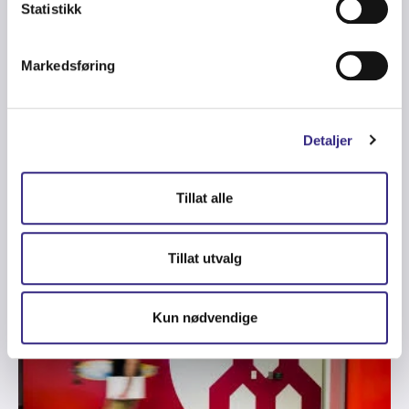
Statistikk
Markedsføring
NEWS
-
FINANCE
-
GROUP
Detaljer
Ulf Bonnevier new CFO of Tampnet
Group from September
Tillat alle
Tillat utvalg
Kun nødvendige