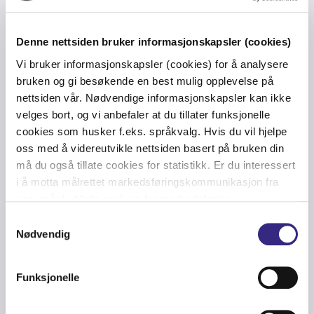
Denne nettsiden bruker informasjonskapsler (cookies)
Vi bruker informasjonskapsler (cookies) for å analysere
bruken og gi besøkende en best mulig opplevelse på
nettsiden vår. Nødvendige informasjonskapsler kan ikke
velges bort, og vi anbefaler at du tillater funksjonelle
CARRIER
-
FINANCE
-
NORDICS
-
ULTRA LOW LATENCY
cookies som husker f.eks. språkvalg. Hvis du vil hjelpe
oss med å videreutvikle nettsiden basert på bruken din
Tampnet Carrier and Nasdaq offer
må du også tillate cookies for statistikk. Er du interessert
Ultra Low Latency (ULL) Route
i å motta målrettet markedsføringskommunikasjon fra
between Stockholm and London
oss, må du tillate cookies for markedsføring.
Samtykkevalg
Nødvendig
Funksjonelle