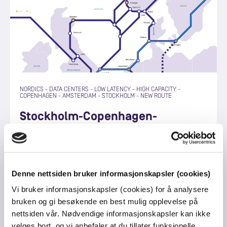
NORDICS
-
DATA CENTERS
-
LOW LATENCY
-
HIGH CAPACITY
-
COPENHAGEN
-
AMSTERDAM
-
STOCKHOLM
-
NEW ROUTE
Stockholm-Copenhagen-
Amsterdam Route now available
Denne nettsiden bruker informasjonskapsler (cookies)
Vi bruker informasjonskapsler (cookies) for å analysere
bruken og gi besøkende en best mulig opplevelse på
nettsiden vår. Nødvendige informasjonskapsler kan ikke
velges bort, og vi anbefaler at du tillater funksjonelle