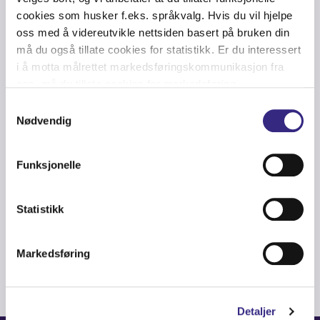
cookies som husker f.eks. språkvalg. Hvis du vil hjelpe
oss med å videreutvikle nettsiden basert på bruken din
må du også tillate cookies for statistikk. Er du interessert
i å motta målrettet markedsføringskommunikasjon fra
oss, må du tillate cookies for markedsføring.
CARRIER
-
FIBER
-
FINANCE
-
NORDICS
-
DATACENTRES
-
ULTRA LOW
LATENCY
-
NETWORK
-
LONDON
-
ULL
-
STOCKHOLM
-
FINANCIAL
Samtykkevalg
MARKETS
Nødvendig
Tampnet Carrier Optimises
Stockholm-London Route for
Funksjonelle
Enhanced Ultra-Low Latency
Connectivity
Statistikk
Markedsføring
Detaljer